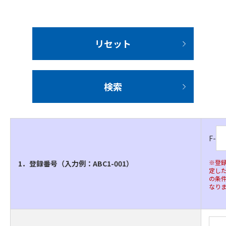
リセット
検索
F-
※登
1．登録番号（入力例：ABC1-001）
定した
の条
なり