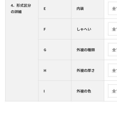
4．形式区分
E
内装
の詳細
F
しゃへい
G
外被の種類
H
外被の厚さ
I
外被の色