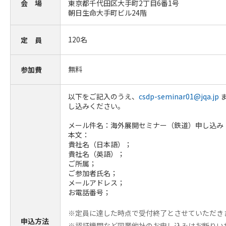
会 場
東京都千代田区大手町2丁目6番1号
朝日生命大手町ビル24階
120名
定 員
無料
参加費
以下をご記入のうえ、
csdp-seminar01@jqa.jp
し込みください。
メール件名：海外展開セミナー（鉄道）申し込み
本文：
貴社名（日本語）；
貴社名（英語）；
ご所属；
ご参加者氏名；
メールアドレス；
お電話番号；
※定員に達した時点で受付終了とさせていただき
申込方法
※認証機関など同業他社のお申し込みはお断りい