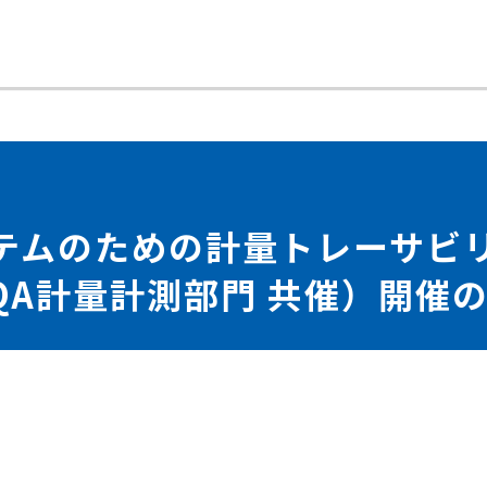
テムのための計量トレーサビ
 / JQA計量計測部門 共催）開