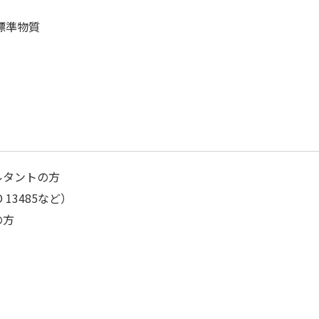
標準物質
ルタントの方
SO 13485など）
の方