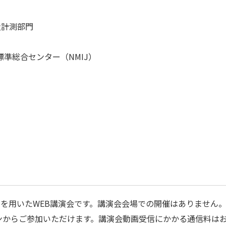
量計測部門
準総合センター（NMIJ）
）
）
」を用いたWEB講演会です。講演会会場での開催はありません
ォンからご参加いただけます。講演会動画受信にかかる通信料は