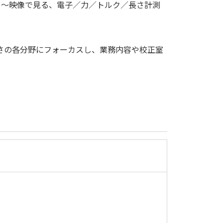
介 ～映像で見る、電子／力／トルク／長さ計測
さの各分野にフォーカスし、業務内容や校正室