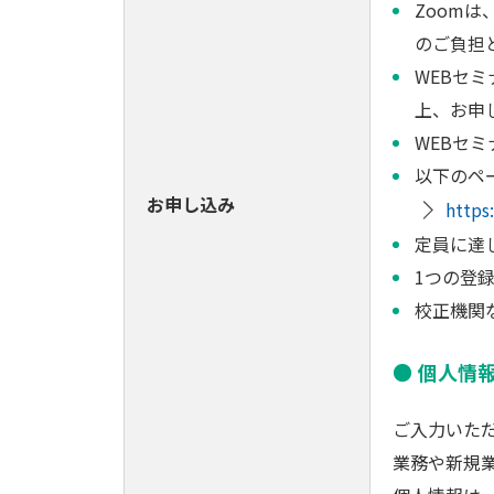
Zoom
のご負担
WEBセ
上、お申
WEBセ
以下のペ
お申し込み
https
定員に達
1つの登
校正機関
個人情
ご入力いた
業務や新規