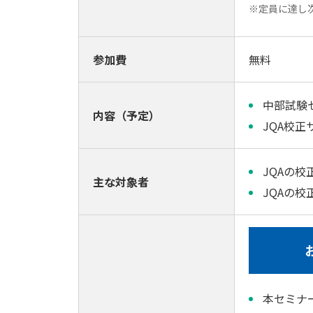
※定員に達し
参加費
無料
中部試験
内容（予定）
JQA校
JQAの
主な対象者
JQAの
本セミナ