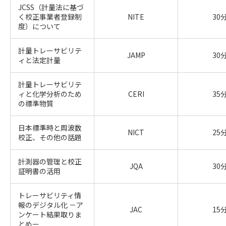
JCSS（計量法に基づ
く校正事業者登録制
NITE
30
度）について
計量トレーサビリテ
JAMP
30
ィと法定計量
計量トレーサビリテ
ィと化学分析のため
CERI
35
の標準物質
日本標準時と周波数
NICT
25
校正、その他の話題
計測器の管理と校正
JQA
30
証明書の活用
トレーサビリティ情
報のデジタル化 －ア
JAC
15
ンケート結果取りま
とめー