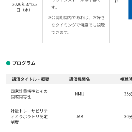
料
2026年3月25
す。
日（水）
※公開期間内であれば、お好き
なタイミングで何度でも視聴
できます。
プログラム
講演タイトル・概要
講演機関名
視聴
国家計量標準とその
NMIJ
35
国際同等性
計量トレーサビリテ
ィとラボラトリ認定
JAB
30
制度