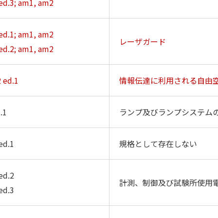
ed.3; am1, am2
ed.1; am1, am2
レーザガード
ed.2; am1, am2
 ed.1
情報伝達に利用される自由
.1
ランプ及びランプシステム
ed.1
規格として存在しない
ed.2
計測、制御及び試験所使用
ed.3