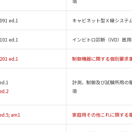
項
091 ed.1
キャビネット型Ｘ線システ
101 ed.1
インビトロ診断（IVD）医
201 ed.1
制御機器に関する個別要求
ed.1
計測，制御及び試験所用の電
ed.2
項
ed.5; am1
家庭用その他これに類する