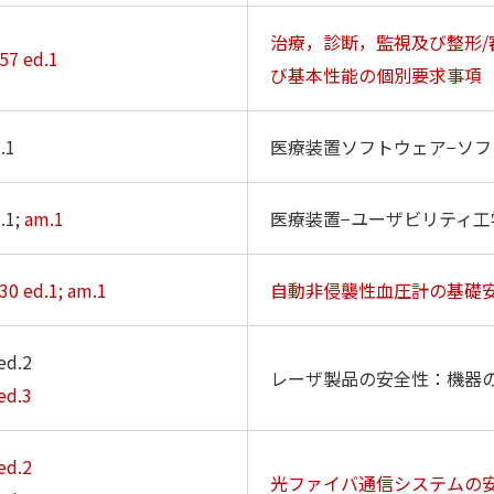
治療，診断，監視及び整形
57 ed.1
び基本性能の個別要求事項
.1
医療装置ソフトウェア−ソ
.1;
am.1
医療装置−ユーザビリティ
30 ed.1; am.1
自動非侵襲性血圧計の基礎
ed.2
レーザ製品の安全性：機器
ed.3
ed.2
光ファイバ通信システムの