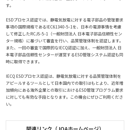
す。
ESDプロセス認証では、静電気放電に対する電子部品の管理要求
事項の国際規格であるIEC61340-5-1を、日本の電源事情を考慮
して修正したRCJS-5-1（一般財団法人 日本電子部品信頼性セン
ター規格）に基づいて審査を行い、品質管理体制を認証します。
また、一回の審査で国際的なIECQ認証に加え、一般財団法人 日
本電子部品信頼性センターが運営するESD管理システム認証も同
時に取得できます。
IECQ ESDプロセス認証は、静電気放電に対する品質管理体制を
アピールするツールとして日本国内での取引はもとより、近年増
加傾向にある海外企業との取引におけるESD管理プログラム要求
に対しても有効な手段となります。この機会にぜひご利用くださ
い。
関連リンク（JQAホームページ）