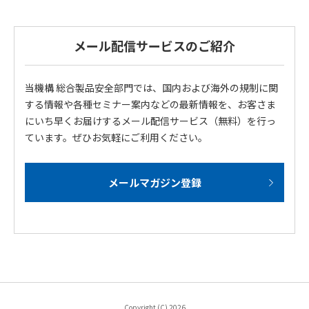
メール配信サービスのご紹介
当機構 総合製品安全部門では、国内および海外の規制に関
する情報や各種セミナー案内などの最新情報を、お客さま
にいち早くお届けするメール配信サービス（無料）を行っ
ています。ぜひお気軽にご利用ください。
メールマガジン登録
Copyright (C) 2026