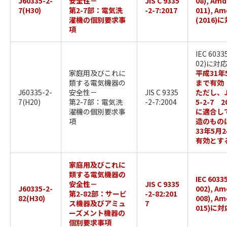
J60335-2-
安全性－
JIS C 9335
08), Amd
7(H30)
第2-7部：電気洗
-2-7:2017
011), Am
濯機の個別要求事
(2016)
項
IEC 6033
02)に対
家庭用及びこれに
平成31年
類する電気機器の
まで有効
J60335-2-
安全性－
JIS C 9335
ただし、JI
7(H20)
第2-7部：電気洗
-2-7:2004
5-2-7 2
濯機の個別要求事
に適合し
項
造のもの
33年5月
有効とす
家庭用及びこれに
類する電気機器の
IEC 6033
安全性－
JIS C 9335
J60335-2-
002), Am
第2-82部：サービ
-2-82:201
82(H30)
008), Am
ス機器及びアミュ
7
015)に対
ーズメント機器の
個別要求事項