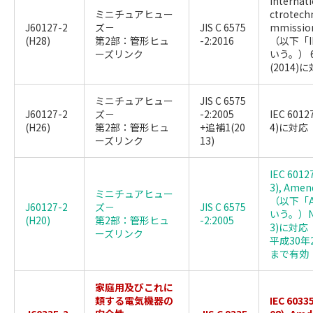
Internati
ミニチュアヒュー
ctrotech
J60127-2
ズ－
JIS C 6575
mmissi
(H28)
第2部：管形ヒュ
-2:2016
（以下「I
ーズリンク
いう。） 6
(2014)
ミニチュアヒュー
JIS C 6575
J60127-2
ズ－
-2:2005
IEC 6012
(H26)
第2部：管形ヒュ
+追補1(20
4)に対応
ーズリンク
13)
IEC 6012
3), Ame
ミニチュアヒュー
（以下「A
J60127-2
ズ－
JIS C 6575
いう。）No
(H20)
第2部：管形ヒュ
-2:2005
3)に対応
ーズリンク
平成30年
まで有効
家庭用及びこれに
類する電気機器の
IEC 6033