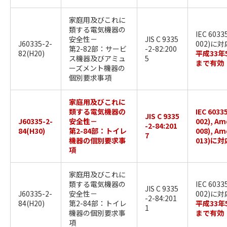
家庭用及びこれに
類する電気機器の
IEC 6033
安全性－
JIS C 9335
J60335-2-
002)に対
第2-82部：サービ
-2-82:200
82(H20)
平成33年
ス機器及びアミュ
5
まで有効
ーズメント機器の
個別要求事項
家庭用及びこれに
類する電気機器の
IEC 6033
JIS C 9335
J60335-2-
安全性－
002), Am
-2-84:201
84(H30)
第2-84部：トイレ
008), Am
7
機器の個別要求事
013)に対
項
家庭用及びこれに
類する電気機器の
IEC 6033
JIS C 9335
J60335-2-
安全性－
002)に対
-2-84:201
84(H20)
第2-84部：トイレ
平成33年
1
機器の個別要求事
まで有効
項