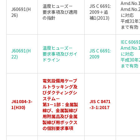
Amd.No.1
温度ヒューズ－
JIS C 6691:
J60691(H
Amd.No.2
要求事項及び適用
2009＋追
26)
に対応
の指針
補1(2013)
平成31年
まで有効
IEC 6069
温度ヒューズ－
Amd.No.1
J60691(H
JIS C 6691:
要求事項及びガイ
に対応
22)
2009
ドライン
平成30年
まで有効
電気設備用ケーブ
ルトラッキング及
びダクティングシ
ステム－
J61084-3-
JIS C 8471
第3－1部：金属製
1(H30)
-3-1:2017
線ぴ、金属製線ぴ
用附属品及び金属
製線ぴ用ボックス
の個別要求事項