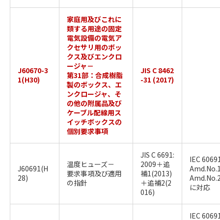
家庭用及びこれに
類する用途の固定
電気設備の電気ア
クセサリ用のボッ
クス及びエンクロ
ージャ－
J60670-3
JIS C 8462
第31部：合成樹脂
1(H30)
-31 (2017)
製のボックス、エ
ンクロージャ、そ
の他の附属品及び
ケーブル配線用ス
イッチボックスの
個別要求事項
JIS C 6691:
IEC 6069
温度ヒューズ－
2009＋追
J60691(H
Amd.No.1
要求事項及び適用
補1(2013)
28)
Amd.No.2
の指針
＋追補2(2
に対応
016)
IEC 6069