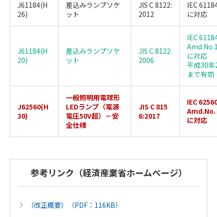
J61184(H
差込みランプソケ
JIS C 8122:
IEC 6118
26)
ット
2012
に対応
IEC 6118
Amd.No.1
J61184(H
差込みランプソケ
JIS C 8122:
に対応
20)
ット
2006
平成30年
まで有効
一般照明用電球形
IEC 6256
J62560(H
LEDランプ（電源
JIS C 815
Amd.No. 
30)
電圧50V超）－安
6:2017
に対応
全仕様
参考リンク（経済産業省ホームページ）
（改正概要）（PDF：116KB）