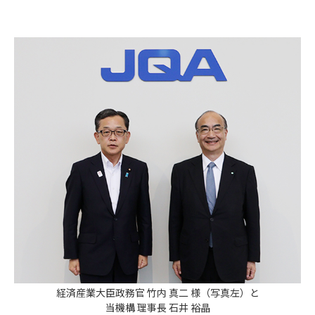
経済産業大臣政務官 竹内 真二 様（写真左）と
当機構 理事長 石井 裕晶