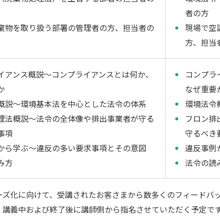
者の方
棄物を取り扱う部署の管理者の方、担当者の
現場で空
方、担当
イアンス概説～コンプライアンスとは何か、
コンプラ
か
なぜ重要
概説～環境基本法を中心とした法令の体系
環境法令
理法概説～法令の全体像や排出事業者が守る
フロン排
事項
守るべき
から学ぶ～違反の多い要求事項とその意図
違反事例
み方
法令の読
ーズ化に向けて、受講されたお客さまから数多くのフィードバ
く講義中および終了後に講師側から指名させていただく予定で