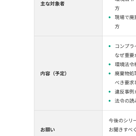
主な対象者
方
現場で廃
方
コンプラ
なぜ重要
環境法令
内容（予定）
廃棄物処
べき要求
違反事例
法令の読
今後のシリ
お願い
お聞きすべ