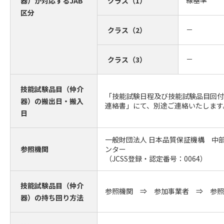
線基準
器）が対応するJAB
クラス（1）
区分
－
クラス（2）
－
クラス（3）
技能試験品目（仲介
「技能試験日程及び技能試験品目回付
器）の搬出日・搬入
連絡書」にて、別途ご連絡いたします
日
一般財団法人 日本品質保証機構 中
参照機関
ンター
（JCSS登録・認定番号：0064）
技能試験品目（仲介
参照機関 ⇒ 参加事業者 ⇒ 参照
器）の持ち回り方法