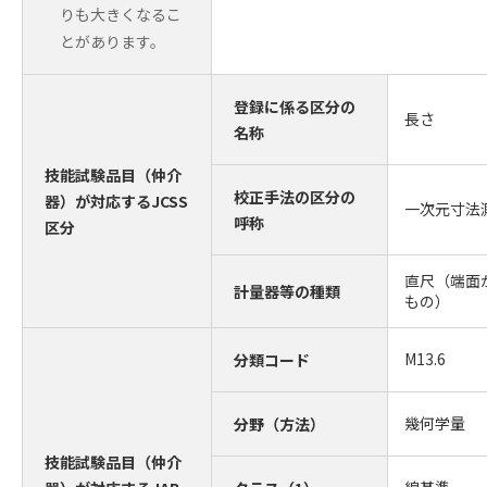
りも大きくなるこ
とがあります。
登録に係る区分の
長さ
名称
技能試験品目（仲介
校正手法の区分の
器）が対応するJCSS
一次元寸法
呼称
区分
直尺（端面
計量器等の種類
もの）
M13.6
分類コード
幾何学量
分野（方法）
技能試験品目（仲介