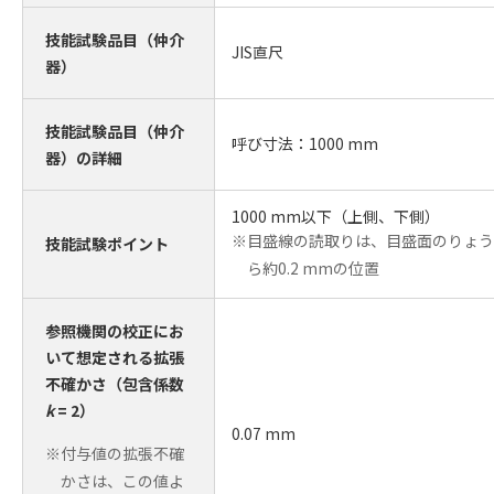
技能試験品目（仲介
JIS直尺
器）
技能試験品目（仲介
呼び寸法：1000 mm
器）の詳細
1000 mm以下（上側、下側）
※目盛線の読取りは、目盛面のりょう
技能試験ポイント
ら約0.2 mmの位置
参照機関の校正にお
いて想定される
拡張
不確かさ（包含係数
k
= 2）
0.07 mm
※付与値の拡張不確
かさは、この値よ