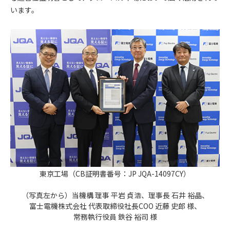
います。
東京工場（CB証明書番号：JP JQA-14097CY）
（写真左から）当機構 理事 平岩 貞浩、理事長 石井 裕晶、
富士電機株式会社 代表取締役社長COO 近藤 史郎 様、
常務執行役員 鉄谷 裕司 様