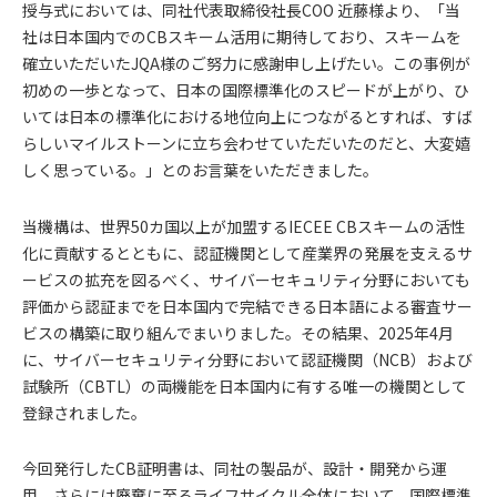
授与式においては、同社代表取締役社長COO 近藤様より、「当
社は日本国内でのCBスキーム活用に期待しており、スキームを
確立いただいたJQA様のご努力に感謝申し上げたい。この事例が
初めの一歩となって、日本の国際標準化のスピードが上がり、ひ
いては日本の標準化における地位向上につながるとすれば、すば
らしいマイルストーンに立ち会わせていただいたのだと、大変嬉
しく思っている。」とのお言葉をいただきました。
当機構は、世界50カ国以上が加盟するIECEE CBスキームの活性
化に貢献するとともに、認証機関として産業界の発展を支えるサ
ービスの拡充を図るべく、サイバーセキュリティ分野においても
評価から認証までを日本国内で完結できる日本語による審査サー
ビスの構築に取り組んでまいりました。その結果、2025年4月
に、サイバーセキュリティ分野において認証機関（NCB）および
試験所（CBTL）の両機能を日本国内に有する唯一の機関として
登録されました。
今回発行したCB証明書は、同社の製品が、設計・開発から運
用、さらには廃棄に至るライフサイクル全体において、国際標準