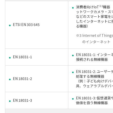
消費者向けIoT
※3
機器 
ットワークカメラ・スマ
などのスマート家電を
したインターネットに
ETSI EN 303 645
る機器）
※3 Internet of Thi
のインターネット
EN 18031-1: インタ
EN 18031-1
接続される無線機器
EN 18031-2: ユーザ
処理する無線機器
EN 18031-2
（例：子ども向けデバ
具、ウェアラブルデバ
EN 18031-3: 仮想通
EN 18031-3
価値を扱う無線機器