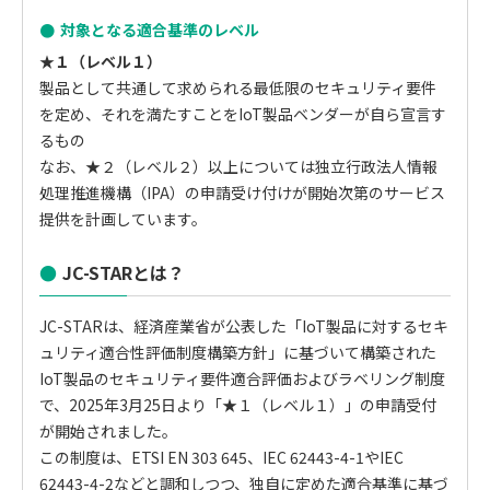
対象となる適合基準のレベル
★１（レベル１）
製品として共通して求められる最低限のセキュリティ要件
を定め、それを満たすことをIoT製品ベンダーが自ら宣言す
るもの
なお、★２（レベル２）以上については独立行政法人情報
処理推進機構（IPA）の申請受け付けが開始次第のサービス
提供を計画しています。
JC-STARとは？
JC-STARは、経済産業省が公表した「IoT製品に対するセキ
ュリティ適合性評価制度構築方針」に基づいて構築された
IoT製品のセキュリティ要件適合評価およびラベリング制度
で、2025年3月25日より「★１（レベル１）」の申請受付
が開始されました。
この制度は、ETSI EN 303 645、IEC 62443-4-1やIEC
62443-4-2などと調和しつつ、独自に定めた適合基準に基づ