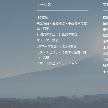
サービス
業
ISO認証
自
電気製品・医療機器・車載機器の認
医
証・試験
電
計測器の校正・計量器の検定
航
マテリアル試験
IT
JISマーク認証・JIS規格関連
土
サステナビリティに関する審査・評
食
価・支援
物
ロボット安全ソリューション
環
全