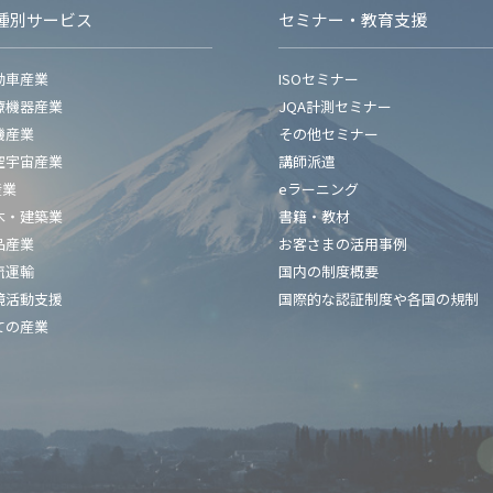
種別サービス
セミナー・教育支援
動車産業
ISOセミナー
療機器産業
JQA計測セミナー
機産業
その他セミナー
空宇宙産業
講師派遣
産業
eラーニング
木・建築業
書籍・教材
品産業
お客さまの活用事例
流運輸
国内の制度概要
境活動支援
国際的な認証制度や各国の規制
ての産業