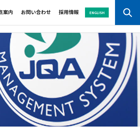
点案内
お問い合わせ
採用情報
ENGLISH
サービスから探す
業界から探す
セミナー
資料
よくある
パンフレット
ご質問
他機関からの登録切り替え
動画
お申し込み・
お問い合わせ