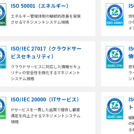
ISO 50001（エネルギー）
I
エネルギー管理体制の継続的改善を実現
労
させるマネジメントシステム規格
小
メ
ISO/IEC 27017（クラウドサー
I
ビスセキュリティ）
情
クラウドサービスに対応した情報セキュ
世
リティの安全性を強化するマネジメント
ラ
システム規格
ン
ISO/IEC 20000（ITサービス）
I
ト
ITサービスを一貫した品質で提供し顧客
満足を向上させるマネジメントシステム
組
規格
の
る