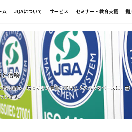
ーム
JQAについて
サービス
セミナー・教育支援
拠
績と信頼
査に取り組み、培ってきた豊富な知見とノウハウをベースに、審
ています。
JQA登録組織向けサポート