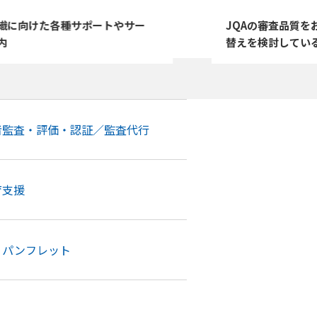
お見積もり
審査品質をお求めで登録機関の切り
子ども向け学習コ
討している皆さまへ
かりやすく動画で
者監査・評価・認証／監査代行
育支援
・パンフレット