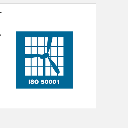
お見積もり
す
め