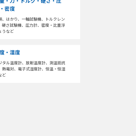
量・力・トルク・硬さ・圧
・密度
銅、はかり、一軸試験機、トルクレン
、硬さ試験機、圧力計、密度・比重浮
ょうなど
度・湿度
ジタル温度計、放射温度計、測温抵抗
、熱電対、電子式湿度計、恒温・恒湿
など