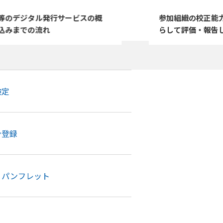
の校正能力（結果）を、基準と照
基礎から実践まで
お申し込み・
お問い合わせ
お見積もり
価・報告します
富なラインナップ
検定
ン登録
・パンフレット