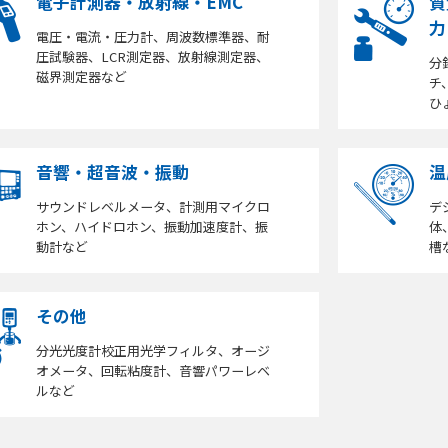
電子計測器・放射線・EMC
質
力
電圧・電流・圧力計、周波数標準器、耐
圧試験器、LCR測定器、放射線測定器、
分
磁界測定器など
チ
ひ
音響・超音波・振動
温
サウンドレベルメータ、計測用マイクロ
デ
ホン、ハイドロホン、振動加速度計、振
体
動計など
槽
その他
分光光度計校正用光学フィルタ、オージ
オメータ、回転粘度計、音響パワーレベ
ルなど