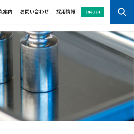
点案内
お問い合わせ
採用情報
ENGLISH
サービスから探す
業界から探す
セミナー
メールマガジン
資料
よくある
パンフレット
ご質問
技能試験サービス
JQ