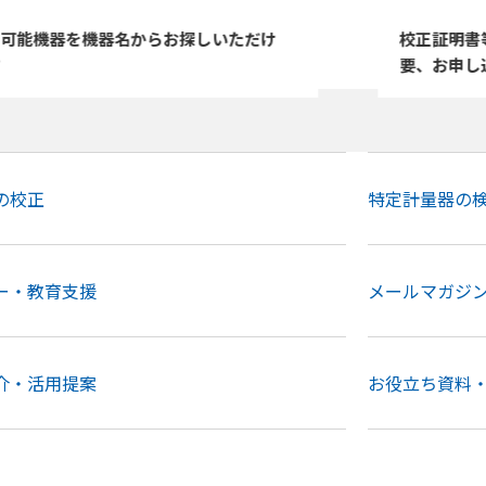
正証明書等のデジタル発行サービスの概
参加組織
、お申し込みまでの流れ
らして評
の校正
特定計量器の
ー・教育支援
メールマガジ
介・活用提案
お役立ち資料