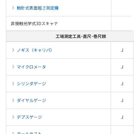
触針式表面粗さ測定機
非接触光学式3Dスキャナ
工場測定工具･直尺･巻尺類
ノギス（キャリパ）
J
マイクロメータ
J
シリンダゲージ
J
ダイヤルゲージ
J
デプスゲージ
J
ホールテスト