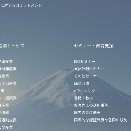
性に対するコミットメント
種別サービス
セミナー・教育支援
動車産業
ISOセミナー
療機器産業
JQA計測セミナー
機産業
その他セミナー
空宇宙産業
講師派遣
産業
eラーニング
木・建築業
書籍・教材
品産業
お客さまの活用事例
流運輸
国内の制度概要
境活動支援
国際的な認証制度や各国の規制
ての産業