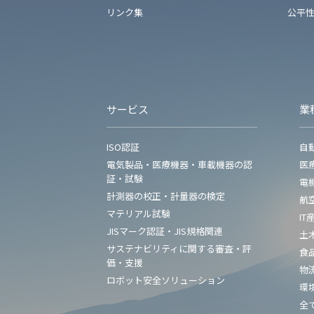
リンク集
公平
サービス
業
ISO認証
自
電気製品・医療機器・車載機器の認
医
証・試験
電
計測器の校正・計量器の検定
航
マテリアル試験
IT
JISマーク認証・JIS規格関連
土
サステナビリティに関する審査・評
食
価・支援
物
ロボット安全ソリューション
環
全