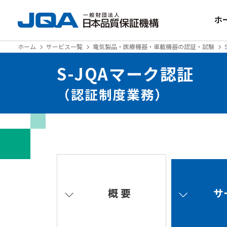
ホ
ホーム
サービス一覧
電気製品・医療機器・車載機器の認証・試験
S-JQAマーク認証
（認証制度業務）
概 要
サ