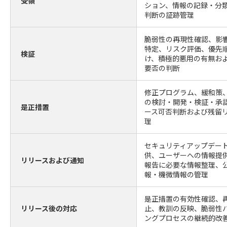
受領
ション、情報の記録・分
判断の証跡管理
脆弱性の再現性確認、影
特定、リスク評価、優先
検証
け、積極的悪用の有無お
要否の判断
修正プログラム、緩和策
の検討・開発・検証・承
是正措置
ース可否判断および残留
理
セキュリティアップデー
供、ユーザーへの情報提
リリースおよび通知
報告に必要な情報整理、
報・機微情報の管理
是正措置の有効性確認、
リリース後の対応
止、教訓の反映、脆弱性
ングプロセスの継続的改