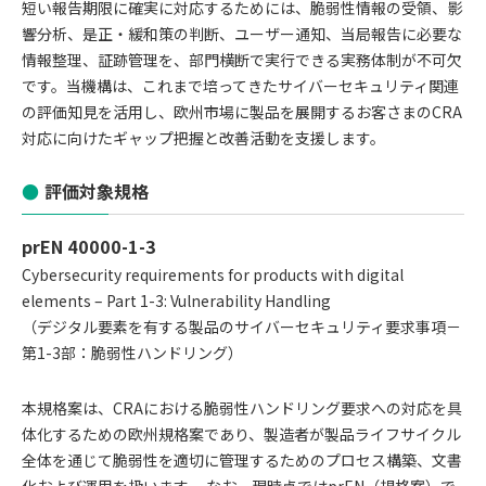
短い報告期限に確実に対応するためには、脆弱性情報の受領、影
響分析、是正・緩和策の判断、ユーザー通知、当局報告に必要な
情報整理、証跡管理を、部門横断で実行できる実務体制が不可欠
です。当機構は、これまで培ってきたサイバーセキュリティ関連
の評価知見を活用し、欧州市場に製品を展開するお客さまのCRA
対応に向けたギャップ把握と改善活動を支援します。
評価対象規格
prEN 40000-1-3
Cybersecurity requirements for products with digital
elements – Part 1-3: Vulnerability Handling
（デジタル要素を有する製品のサイバーセキュリティ要求事項－
第1-3部：脆弱性ハンドリング）
本規格案は、CRAにおける脆弱性ハンドリング要求への対応を具
体化するための欧州規格案であり、製造者が製品ライフサイクル
全体を通じて脆弱性を適切に管理するためのプロセス構築、文書
化および運用を扱います。 なお、現時点ではprEN（規格案）で