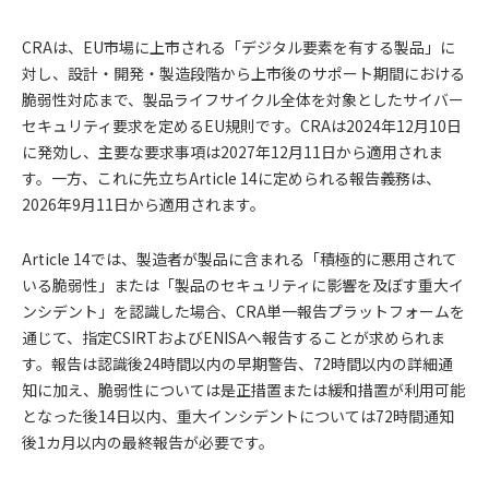
CRAは、EU市場に上市される「デジタル要素を有する製品」に
対し、設計・開発・製造段階から上市後のサポート期間における
脆弱性対応まで、製品ライフサイクル全体を対象としたサイバー
セキュリティ要求を定めるEU規則です。CRAは2024年12月10日
に発効し、主要な要求事項は2027年12月11日から適用されま
す。一方、これに先立ちArticle 14に定められる報告義務は、
2026年9月11日から適用されます。
Article 14では、製造者が製品に含まれる「積極的に悪用されて
いる脆弱性」または「製品のセキュリティに影響を及ぼす重大イ
ンシデント」を認識した場合、CRA単一報告プラットフォームを
通じて、指定CSIRTおよびENISAへ報告することが求められま
す。報告は認識後24時間以内の早期警告、72時間以内の詳細通
知に加え、脆弱性については是正措置または緩和措置が利用可能
となった後14日以内、重大インシデントについては72時間通知
後1カ月以内の最終報告が必要です。