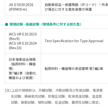
JIS D 5020:2016
自動車部品－保護等級（IPコード）－外来
(IPX9Kのみ)
び接近に対する電気装置の保護
環境試験 - 船級試験（環境条件に対する耐久性）
IACS UR E10:2023
(Rev.9)
Test Specification for Type Approval
IACS UR E10:2024
(Rev.10)
日本海事協会規格
（船用材料・機器
等）
船用材料・機器等の承認要領 第7編1章
第7編1章（自動化
機器および装置）
[注] 上記の規格群は、外観試験、作動試験及び性能試験、電源喪
失試験、絶縁抵抗試験、耐電圧試験、乾燥高温試験、温湿度
試験、振動試験、傾斜試験、低温試験、難燃性試験に限定。