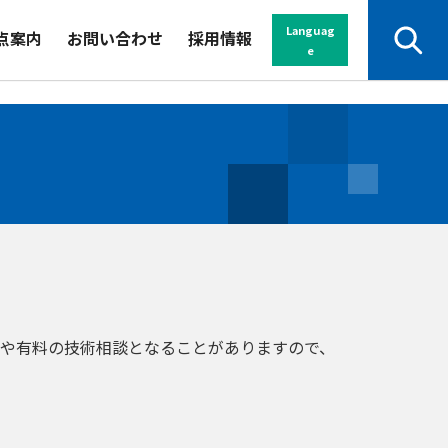
Languag
点案内
お問い合わせ
採用情報
e
サービスから探す
業界から探す
セミナー
資料
よくある
パンフレット
ご質問
や有料の技術相談となることがありますので、
お申し込み・
お問い合わせ