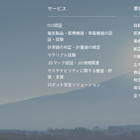
サービス
業
ISO認証
自
電気製品・医療機器・車載機器の認
医
証・試験
電
計測器の校正・計量器の検定
航
マテリアル試験
IT
JISマーク認証・JIS規格関連
土
サステナビリティに関する審査・評
食
価・支援
物
ロボット安全ソリューション
環
全