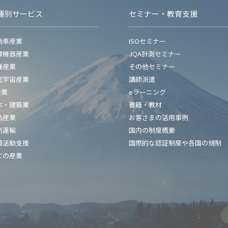
種別サービス
セミナー・教育支援
動車産業
ISOセミナー
療機器産業
JQA計測セミナー
機産業
その他セミナー
空宇宙産業
講師派遣
産業
eラーニング
木・建築業
書籍・教材
品産業
お客さまの活用事例
流運輸
国内の制度概要
境活動支援
国際的な認証制度や各国の規制
ての産業