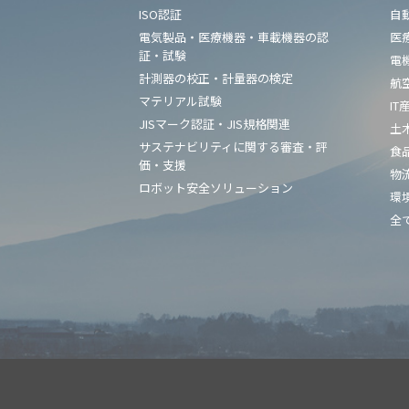
ISO認証
自
電気製品・医療機器・車載機器の認
医
証・試験
電
計測器の校正・計量器の検定
航
マテリアル試験
IT
JISマーク認証・JIS規格関連
土
サステナビリティに関する審査・評
食
価・支援
物
ロボット安全ソリューション
環
全