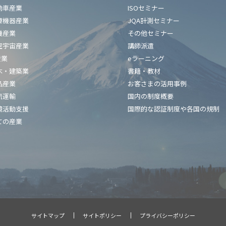
動車産業
ISOセミナー
療機器産業
JQA計測セミナー
機産業
その他セミナー
空宇宙産業
講師派遣
産業
eラーニング
木・建築業
書籍・教材
品産業
お客さまの活用事例
流運輸
国内の制度概要
境活動支援
国際的な認証制度や各国の規制
ての産業
サイトマップ
サイトポリシー
プライバシーポリシー