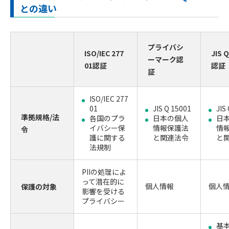
との違い
プライバシ
ISO/IEC 277
JIS 
ーマーク認
01認証
認証
証
ISO/IEC 277
01
JIS Q 15001
JIS
準拠規格/法
各国のプラ
日本の個人
日
イバシー保
情報保護法
情
令
護に関する
と関連法令
と
法規制
PIIの処理によ
って潜在的に
個人情報
個人
保護の対象
影響を受ける
プライバシー
基