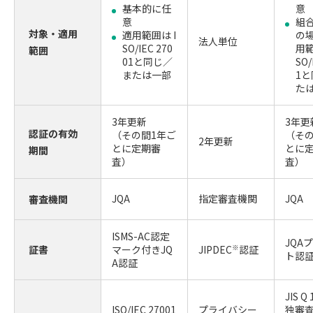
基本的に任
意
意
組
対象・適用
適用範囲は I
の
法人単位
SO/IEC 270
用範
範囲
01と同じ／
SO/
または一部
1
た
3年更新
3年更
認証の有効
（その間1年ご
（その
2年更新
とに定期審
とに
期間
査）
査）
JQA
指定審査機関
JQA
審査機関
ISMS-AC認定
JQA
証書
マーク付きJQ
JIPDEC
※
認証
ト認
A認証
JIS Q
ISO/IEC 27001
プライバシー
独審