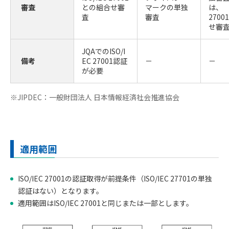
審査
との組合せ審
マークの単独
は、 I
査
審査
270
せ審
JQAでのISO/I
備考
EC 27001認証
－
－
が必要
※JIPDEC：一般財団法人 日本情報経済社会推進協会
適用範囲
ISO/IEC 27001の認証取得が前提条件（ISO/IEC 27701の単独
認証はない）となります。
適用範囲はISO/IEC 27001と同じまたは一部とします。