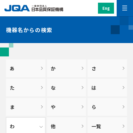
Eng
機器名からの検索
あ
か
さ
た
な
は
ま
や
ら
わ
他
一覧