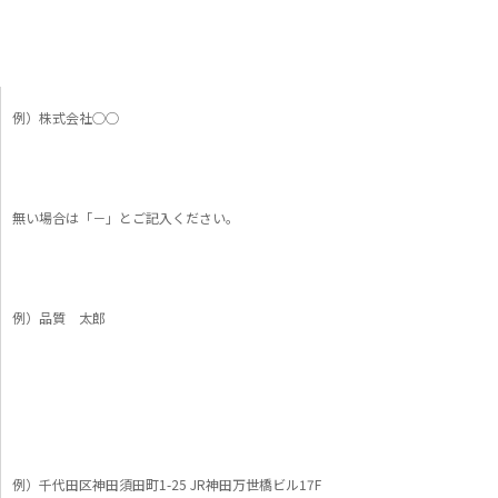
例）株式会社◯◯
無い場合は「－」とご記入ください。
例）品質 太郎
例）千代田区神田須田町1-25 JR神田万世橋ビル17F