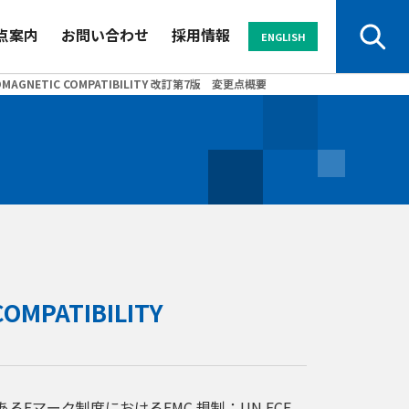
点案内
お問い合わせ
採用情報
ENGLISH
N NO. 10 (UN ECE R10) - ELECTROMAGNETIC COMPATIBILITY 改訂第7版 変更点概要
サービスから探す
業界から探す
セミナー
メールマガジン
ECTROMAGNETIC COMPATIBILITY
資料
よくある
パンフレット
ご質問
マーク制度におけるEMC 規制：UN ECE