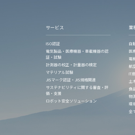
サービス
業
ISO認証
自
電気製品・医療機器・車載機器の認
医
証・試験
電
計測器の校正・計量器の検定
航
マテリアル試験
IT
JISマーク認証・JIS規格関連
土
サステナビリティに関する審査・評
食
価・支援
物
ロボット安全ソリューション
環
全