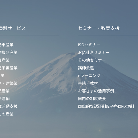
種別サービス
セミナー・教育支援
動車産業
ISOセミナー
療機器産業
JQA計測セミナー
機産業
その他セミナー
空宇宙産業
講師派遣
産業
eラーニング
木・建築業
書籍・教材
品産業
お客さまの活用事例
流運輸
国内の制度概要
境活動支援
国際的な認証制度や各国の規制
ての産業