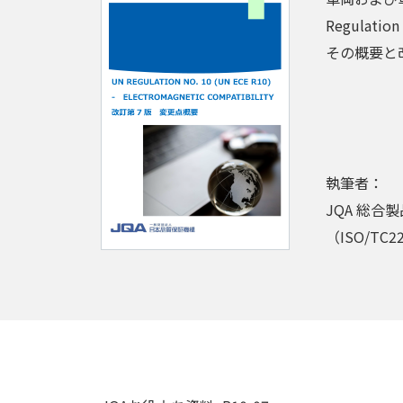
Regula
その概要と
執筆者：
JQA 総合
（ISO/TC2