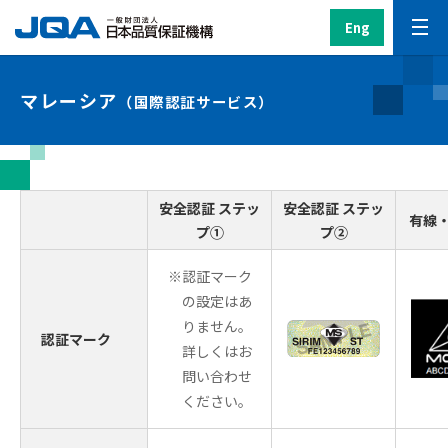
Eng
マレーシア
（国際認証サービス）
安全認証 ステッ
安全認証 ステッ
有線
プ①
プ②
※認証マーク
の設定はあ
りません。
認証マーク
詳しくはお
問い合わせ
ください。