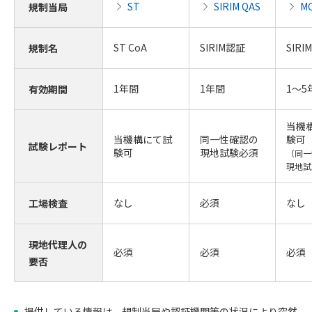
ST
SIRIM QAS
M
規制当局
ST CoA
SIRIM認証
SIR
規制名
1年間
1年間
1～5
有効期間
当機
当機構にて試
同一性確認の
験可
試験レポート
験可
現地試験必須
（同一
現地試
なし
必須
なし
工場検査
現地代理人の
必須
必須
必須
要否
提供している情報は、規制当局や認証機関等の状況により突然