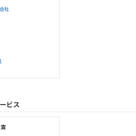
式会社
風
ービス
監査