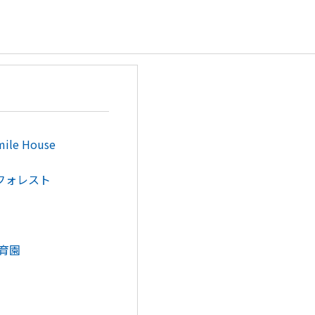
e House
フォレスト
育園