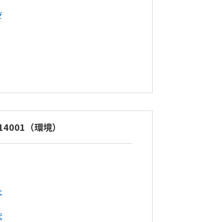
ゼ
 14001（環境）
社
武