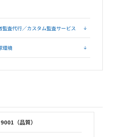
お見積もり
お見積もり
者監査代行／カスタム監査サービス
球環境
O 9001（品質）