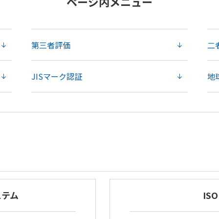
ページ内メニュー
第三者評価
二
JISマーク認証
地
ステム
IS