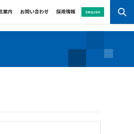
点案内
お問い合わせ
採用情報
ENGLISH
サービスから探す
サービスから探す
業界から探す
業界から探す
セミナー
セミナー
資料
資料
よくある
よくある
パンフレット
パンフレット
ご質問
ご質問
お申し込み・
お申し込み・
お問い合わせ
お問い合わせ