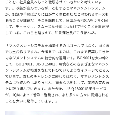
ことを、社員全員へもっと徹底させていきたいと考えていま
す」。改善が進んでいるが、ともするとマネジメントシステム
が、記録や手順ばかりに目が向く事務処理だと思われるケースも
あることが課題だ。そこを転換して、日頃からPDCAをうまく回
して、チェックし、スムーズな仕事につなげて行くことを重要視
している。これらを踏まえて、和泉澤社長がこう結んだ。
「マネジメントシステムを構築するのはゴールではなく、あくま
でも土台作りですね。今考えているのは、これまで構築してきた
マネジメントシステムの統合的な運用です。ISO 9001を太い幹と
して、ISO 27001、JIS Q 15001、環境などのさまざまなマネジメ
ントシステムが枝葉をなして伸びていくようなイメージでとらえ
ています。当社のチャレンジに終わりはなく、マネジメントシス
テムにも終わりはありません。重要な活動として、業務の質の向
上に取り組んでいきます。また今後、JIS Q 15001認証サービス
が、JQAによって普及・啓発され、より多くの方々に認知される
ことを大いに期待しています」。