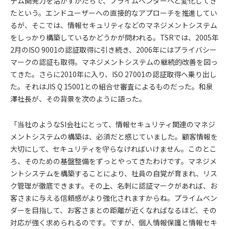
テム開発力を活かすかたちで、プライムベンダーへと変化してき
たという。エンドユーザーへの直接的なアプローチを推進してい
るが、そこでは、情報セキュリティなどのマネジメントシステム
をしっかり構築しているかどうかが問われる。TSRでは、2005年
2月のISO 9001の認証取得に引き続き、2006年にはプライバシー
マークの認証も取得。マネジメントシステムの継続的改善を図っ
てきた。さらに2010年に入り、ISO 27001の認証取得へ乗り出し
た。それはJIS Q 15001との組合せ審査によるものだった。和泉
澤社長が、その背景を次のように語った。
「当社のようなSI会社にとって、情報セキュリティ関連のマネジ
メントシステムの構築は、必須だと感じていました。顧客情報を
大切にして、セキュリティを守らなければいけません。このとこ
ろ、そのための基盤整備をずっとやってきたわけです。マネジメ
ントシステムを構築することにより、社員の自覚が育まれ、リス
ク管理が徹底できます。その上、名刺に認証マークがあれば、お
客さまに与える信頼感がより強化されますからね。プライムベン
ダーを目指して、お客さまとの距離が近くなればなるほど、その
対応が強く求められるのです。ですが、個人情報保護と情報セキ