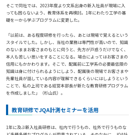
そこで同社では、2023年度より文系出身の新入社員が現場に入
っても困らないよう、教育体系を再検討。1年にわたり工学の基
礎を一から学ぶプログラムに変更した。
「以前は、ある程度研修を行ったら、あとは現場で覚えるという
スタイルでした。しかし、当社の業務は専門性が高いので、知識
のないままお客さまのもとに伺うと、先方が戸惑うだけでなく、
本人も苦しい思いをすることになる。場合によってはお客さまの
信用にもかかわります。そこで、配属前に工学系の必要最低限の
知識は身に付けられるようにしよう、配属後の現場でお客さまや
先輩社員が話している内容が理解できるくらいにはしようという
ことで、私の上司である経営本部長が新たな教育研修プログラム
を作成しました」（杉山氏）。
教育研修でJQA計測セミナーを活用
1年に及ぶ新入社員研修は、社内で行うもの、社外で行うものな
ど多種多様なプログラムが用意されている。そのなかに、JQA計