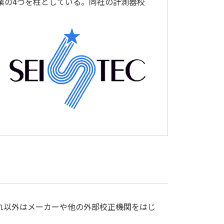
業の4つを柱としている。同社の計測器校
お見積もり
お見積もり
、それ以外はメーカーや他の外部校正機関をはじ