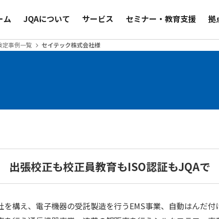
ーム
JQAについて
サービス
セミナー・教育支援
拠
検定事例一覧
セイテック株式会社様
出張校正も校正員教育も
ISO認証もJQAで
社を構え、電子機器の受託製造を行うEMS事業、自動はんだ付