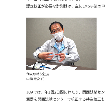
認定校正が必要な計測器は、主にEMS事業の
代表取締役社長
中橋 竜次 氏
JQAでは、年1回2日間にわたり、関西試験
測器を関西試験センターで校正する持込校正も