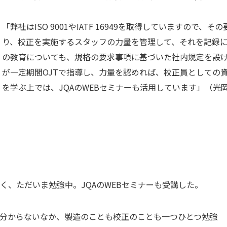
「弊社はISO 9001やIATF 16949を取得していますの
り、校正を実施するスタッフの力量を管理して、それを記録
の教育についても、規格の要求事項に基づいた社内規定を設
が一定期間OJTで指導し、力量を認めれば、校正員としての
を学ぶ上では、JQAのWEBセミナーも活用しています」（光
く、ただいま勉強中。JQAのWEBセミナーも受講した。
分からないなか、製造のことも校正のことも一つひとつ勉強