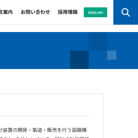
点案内
お問い合わせ
採用情報
ENGLISH
サービスから探す
サービスから探す
業界から探す
業界から探す
セミナー
セミナー
資料
資料
よくある
よくある
パンフレット
パンフレット
ご質問
ご質問
け装置の開発・製造・販売を行う設備機
お申し込み・
お申し込み・
お問い合わせ
お問い合わせ