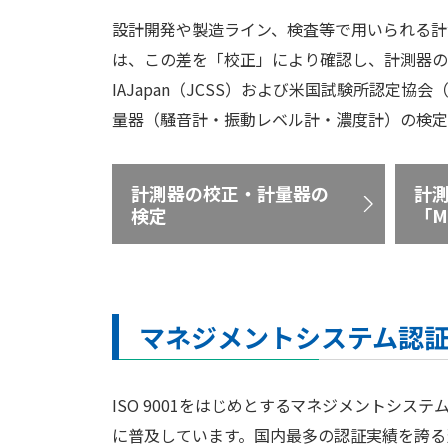
設計開発や製造ライン、検査等で用いられる計
は、この差を「校正」により確認し、計測器の状態
IAJapan（JCSS）および米国試験所認定
量器（騒音計・振動レベル計・濃度計）の検定
計測器の校正・計量器の
計
検定
「M
マネジメントシステム認証（ISO
ISO 9001をはじめとするマネジメントシス
に普及しています。国内最多の認証実績を誇る当機構