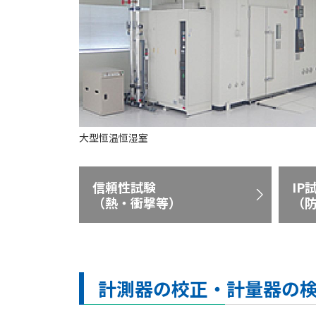
大型恒温恒湿室
信頼性試験
IP
（熱・衝撃等）
（
計測器の校正・計量器の