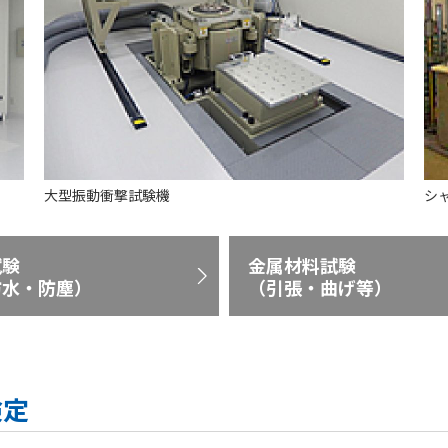
大型振動衝撃試験機
シ
試験
金属材料試験
防水・防塵）
（引張・曲げ等）
検定