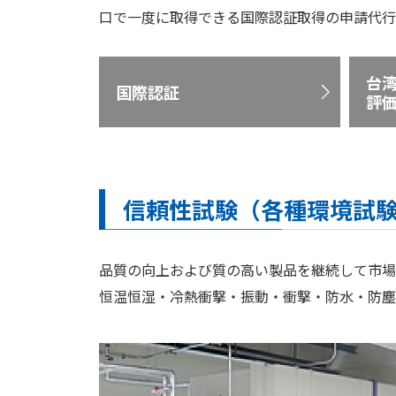
口で一度に取得できる国際認証取得の申請代行
台湾
国際認証
評
信頼性試験（各種環境試
品質の向上および質の高い製品を継続して市場
恒温恒湿・冷熱衝撃・振動・衝撃・防水・防塵