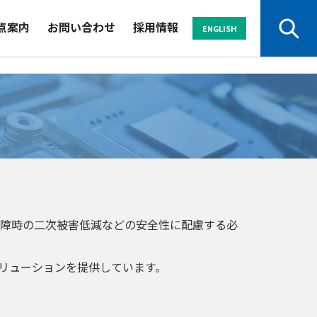
点案内
お問い合わせ
採用情報
ENGLISH
サービスから探す
業界から探す
セミナー
障時の二次被害低減などの安全性に配慮する必
資料
よくある
パンフレット
ご質問
リューションを提供しています。
お申し込み・
お問い合わせ