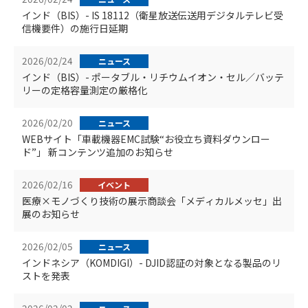
インド（BIS）- IS 18112（衛星放送伝送用デジタルテレビ受
信機要件）の施行日延期
2026/02/24
ニュース
インド（BIS）- ポータブル・リチウムイオン・セル／バッテ
リーの定格容量測定の厳格化
2026/02/20
ニュース
WEBサイト「車載機器EMC試験“お役立ち資料ダウンロー
ド”」 新コンテンツ追加のお知らせ
2026/02/16
イベント
医療×モノづくり技術の展示商談会「メディカルメッセ」出
展のお知らせ
2026/02/05
ニュース
インドネシア（KOMDIGI）- DJID認証の対象となる製品のリ
ストを発表