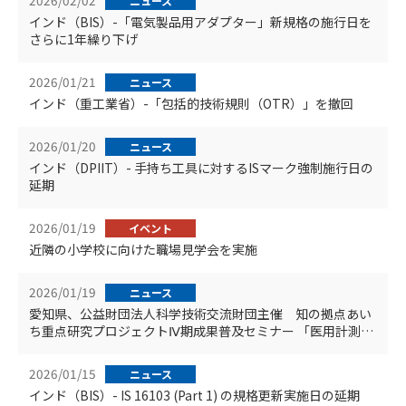
2026/02/02
ニュース
インド（BIS）-「電気製品用アダプター」新規格の施行日を
さらに1年繰り下げ
2026/01/21
ニュース
インド（重工業省）-「包括的技術規則（OTR）」を撤回
2026/01/20
ニュース
インド（DPIIT）- 手持ち工具に対するISマーク強制施行日の
延期
2026/01/19
イベント
近隣の小学校に向けた職場見学会を実施
2026/01/19
ニュース
愛知県、公益財団法人科学技術交流財団主催 知の拠点あい
ち重点研究プロジェクトⅣ期成果普及セミナー 「医用計測機
器の技術進化と信頼性評価」にて講演
2026/01/15
ニュース
インド（BIS）- IS 16103 (Part 1) の規格更新実施日の延期