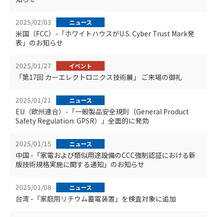
2025/02/03
ニュース
米国（FCC）-「ホワイトハウスがU.S. Cyber Trust Mark発
表」のお知らせ
2025/01/27
イベント
「第17回 カーエレクトロニクス技術展」 ご来場の御礼
2025/01/21
ニュース
EU（欧州連合）-「一般製品安全規則（General Product
Safety Regulation: GPSR）」全面的に発効
2025/01/15
ニュース
中国 -「家電および類似用途設備のCCC強制認証における新
版技術規格実施に関する通知」のお知らせ
2025/01/08
ニュース
台湾 -「家庭用リチウム蓄電装置」を検査対象に追加