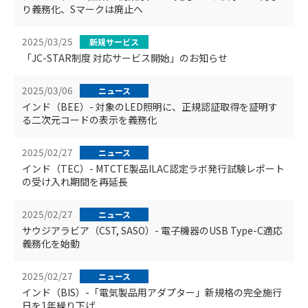
り義務化、Sマークは廃止へ
2025/03/25
新規サービス
「JC-STAR制度 対応サービス開始」のお知らせ
2025/03/06
ニュース
インド（BEE）- 対象のLED照明に、正規認証取得を証明す
る二次元コードの表示を義務化
2025/02/27
ニュース
インド（TEC）- MTCTE製品ILAC認定ラボ発行試験レポート
の受け入れ期間を再延長
2025/02/27
ニュース
サウジアラビア（CST, SASO）- 電子機器のUSB Type-C適応
義務化を始動
2025/02/27
ニュース
インド（BIS）-「電気製品用アダプター」新規格の完全施行
日を1年繰り下げ