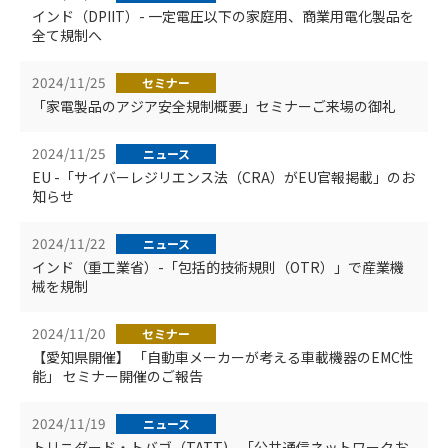
インド（DPIIT）- 一定電圧以下の家庭用、商業用電化製品を
全て規制へ
2024/11/25
セミナー
「家電製品のアジア安全規制概要」セミナーご来場の御礼
2024/11/25
ニュース
EU -「サイバーレジリエンス法（CRA）がEU官報掲載」のお
知らせ
2024/11/22
ニュース
インド（重工業省）-「包括的技術規則（OTR）」で産業機
械を規制
2024/11/20
セミナー
【愛知県開催】 「自動車メーカーが考える車載機器のEMC性
能」 セミナー開催のご報告
2024/11/19
ニュース
トリニダード・トバゴ（TATT) - 「公共通信ネットワークお