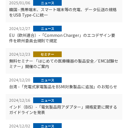
2025/01/06
ニュース
韓国 - 携帯端末、スマート端末等の充電、データ伝送の規格
をUSB Type-Cに統一
2024/12/27
ニュース
EU（欧州連合）-「Common Charger」のエコデザイン要
件を欧州委員会規則で規定
2024/12/23
セミナー
無料セミナー 「はじめての医療機器の製品安全／EMC試験セ
ミナー」開催のご案内
2024/12/20
ニュース
台湾 -「充電式家電製品をBSMI対象製品に追加」のお知らせ
2024/12/16
ニュース
インド（BIS）-「電気製品用アダプター」規格変更に関する
ガイドラインを発表
2024/12/02
ニュース