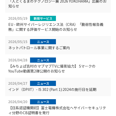
「人とくるまのテクノロジー展 2026 YOKOHAMA」出展のお
知らせ
2026/05/19
新規サービス
EU - 欧州サイバーレジリエンス法（CRA）「脆弱性報告義
務」に関する評価サービス開始のお知らせ
2026/05/15
ニュース
ネットパトロール事業に関するご案内
2026/04/28
ニュース
【みちょぱ吉村のマブマブTVに撮影協力】 Sマークの
YouTube動画第2弾公開のお知らせ
2026/04/27
ニュース
インド（DPIIT）- IS 302 (Part 1):2024の施行日を延期
2026/04/20
ニュース
【日系認証機関初】富士電機株式会社へサイバーセキュリテ
ィ分野のCB証明書を発行